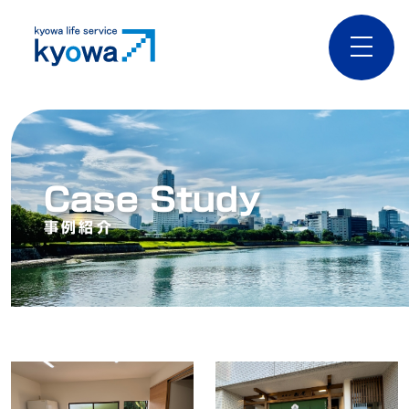
toggle
naviga
Case Study
事例紹介