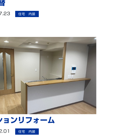
替
7.23
住宅 内装
ションリフォーム
2.01
住宅 内装