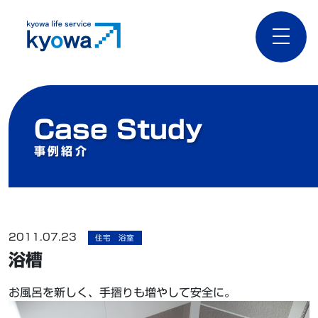
toggle
naviga
Case Study
事例紹介
2011.07.23
住宅 浴室
浴槽
お風呂を新しく、手摺りも増やして安全に。